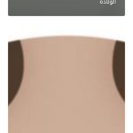
الولادة
التهاب
الثدي