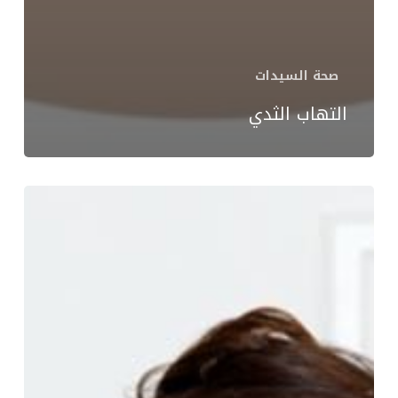
صحة السيدات
التهاب الثدي
اسباب
الغثيان
فى
الصباح