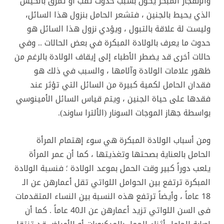
والإنفجار المبكر يكون بسبب حدوث ثقب أو تمزق بالكيس
الذي يحيط بالجنين ، فتشعر الحامل بنزول هذا السائل،
وليست لة علاقة بالتبول ، ويؤدي نزول هذا السائل هو
حدوث ما يعرف بالولادة المبكرة في بعض الحالات .. وفي
حالات أخرى قد يضطر الأطباء إلى إيقاف الولادة بالرغم من
ظهور علامات الولادة وآلامها ، والسبب في ذلك هو
فقدان الحامل لكمية كبيرة من السائل التي تؤثر عند
فقدها على حياة الجنين ، ويتم قياس السائل الأمينوسي
بواسطة جهاز الموجات السونار (الألترا ساوند).
ومن أسباب الولادة المبكرة هي سوء إهتمام المرأة
الحامل بالعناية بصحتها وتغذيتها ، كما أن عمر المرأة
يلعب دوراً كبير وقت الحمل بموعد الولادة ؛ فنسبة الولادة
المبكرة ترتفع بين الحوامل اللواتي تقل أعمارهن عن الـ
18 عاماً ، وأيضاً ترتفع هذه النسبة بين النساء المتقدمات
فى السن اللواتي تزيد أعمارهن عن الـ40 عاماً . كما أن