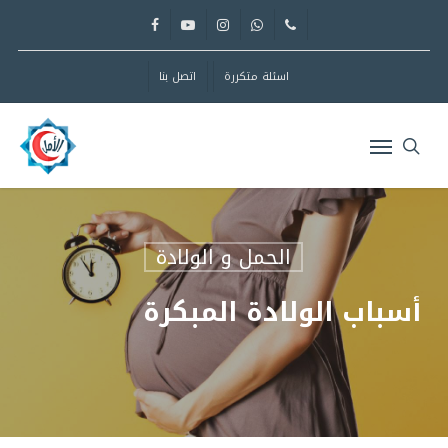
Ski
facebook
youtube
instagram
whatsapp
phone
t
mai
اسئلة متكررة
اتصل بنا
conten
Menu
sear
الحمل و الولادة
أسباب الولادة المبكرة