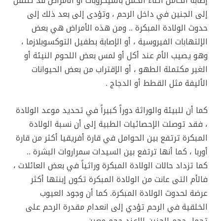
إصابة الحامل أثناء الحمل بالميكروبات أو الأمراض قد تنتقل
إلى الجنين في داخل الرحم ، وتؤدى إلى بعد ذلك إلى
حدوث الولادة المبكرة .. ومن هذه الأمراض هي بعض
الإلتهابات الفيروسية ، أو الإصابة بطفيل التوكسوبلازما ،
وهو يصيب الأم عند أكل أو لمس بعض اللحوم النيئة أو
الغير مكتملة الطهو ، أو الإقتراب من بعض الحيوانات
الأليفة مثل القطط أو الدجاج .
كما أن للبيئة والوراثة دوراً كبيراً في تحديد موعد الولادة
، فقد توصلت الإحصائيات الطبية إلى أن نسبة الولادة
المبكرة ترتفع بين الحوامل في قارة أفريقيا أكثر من قارة
أوربا ، كما أنها ترتفع بين السيدات سمراروات البشرة ..
كما تزداد حالات الولادة المبكرة وراثياً في بعض العائلات ،
فالأم التى عانت من الولادة المبكرة تكون إبنتها أكثر
عرضة لحدوث الولادة المبكرة. كما أن وجود العيوب
الخلقية في الرحم تؤدي إلى انعدام مقدرة الرحم على
تحمل حجم الجنين إلاعند حجم معين.